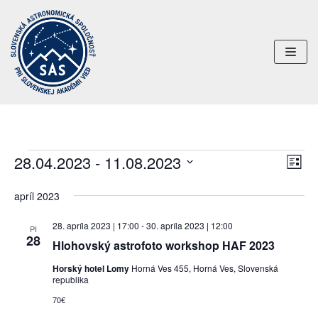
Preskočiť
na
obsah
28.04.2023
 - 
11.08.2023
Uda
Navi
ZOZN
Nav
Vyberte
zobr
apríl 2023
dátum.
Zob
28. apríla 2023 | 17:00
-
30. apríla 2023 | 12:00
PI
28
Hlohovský astrofoto workshop HAF 2023
Horský hotel Lomy
Horná Ves 455, Horná Ves, Slovenská
republika
70€