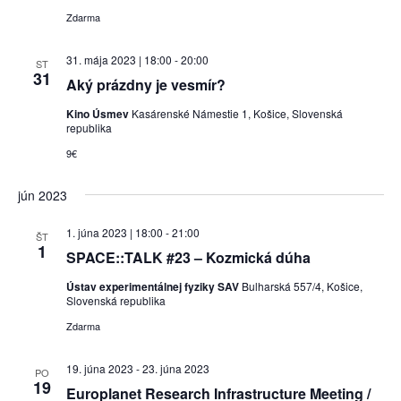
Zdarma
31. mája 2023 | 18:00
-
20:00
ST
31
Aký prázdny je vesmír?
Kino Úsmev
Kasárenské Námestie 1, Košice, Slovenská
republika
9€
jún 2023
1. júna 2023 | 18:00
-
21:00
ŠT
1
SPACE::TALK #23 – Kozmická dúha
Ústav experimentálnej fyziky SAV
Bulharská 557/4, Košice,
Slovenská republika
Zdarma
19. júna 2023
-
23. júna 2023
PO
19
Europlanet Research Infrastructure Meeting /