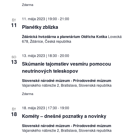
Zdarma
11. mája 2023 | 19:00
-
21:00
ŠT
11
Planétky zblízka
Ždánická hvězdárna a planetárium Oldřicha Kotíka
Lovecká
678, Ždánice, Česká republika
13. mája 2023 | 18:30
-
20:00
SO
13
Skúmanie tajomstiev vesmíru pomocou
neutrínových teleskopov
Slovenské národné múzeum - Prírodovedné múzeum
Vajanského nábrežie 2, Bratislava, Slovenská republika
Zdarma
18. mája 2023 | 17:30
-
19:00
ŠT
18
Kométy – dnešné poznatky a novinky
Slovenské národné múzeum - Prírodovedné múzeum
Vajanského nábrežie 2, Bratislava, Slovenská republika