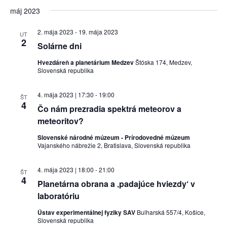
máj 2023
2. mája 2023
-
19. mája 2023
UT
2
Solárne dni
Hvezdáreň a planetárium Medzev
Štóska 174, Medzev,
Slovenská republika
4. mája 2023 | 17:30
-
19:00
ŠT
4
Čo nám prezradia spektrá meteorov a
meteoritov?
Slovenské národné múzeum - Prírodovedné múzeum
Vajanského nábrežie 2, Bratislava, Slovenská republika
4. mája 2023 | 18:00
-
21:00
ŠT
4
Planetárna obrana a ‚padajúce hviezdy‘ v
laboratóriu
Ústav experimentálnej fyziky SAV
Bulharská 557/4, Košice,
Slovenská republika