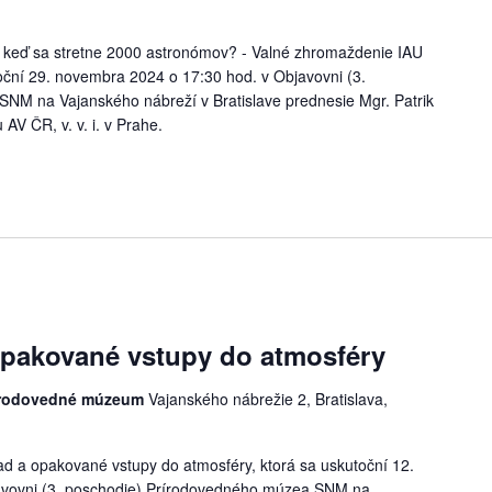
 keď sa stretne 2000 astronómov? - Valné zhromaždenie IAU
ční 29. novembra 2024 o 17:30 hod. v Objavovni (3.
NM na Vajanského nábreží v Bratislave prednesie Mgr. Patrik
AV ČR, v. v. i. v Prahe.
pakované vstupy do atmosféry
rírodovedné múzeum
Vajanského nábrežie 2, Bratislava,
 a opakované vstupy do atmosféry, ktorá sa uskutoční 12.
avovni (3. poschodie) Prírodovedného múzea SNM na