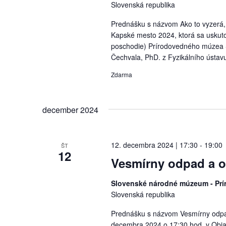
Slovenská republika
Prednášku s názvom Ako to vyzerá,
Kapské mesto 2024, ktorá sa uskuto
poschodie) Prírodovedného múzea S
Čechvala, PhD. z Fyzikálního ústavu 
Zdarma
december 2024
12. decembra 2024 | 17:30
-
19:00
ŠT
12
Vesmírny odpad a o
Slovenské národné múzeum - P
Slovenská republika
Prednášku s názvom Vesmírny odpad
decembra 2024 o 17:30 hod. v Obj