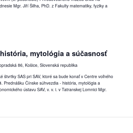
nesie Mgr. Jiří Šilha, PhD. z Fakulty matematiky, fyziky a
história, mytológia a súčasnosť
opradská 86, Košice, Slovenská republika
ké štvrtky SAS pri SAV, ktoré sa bude konať v Centre voľného
. Prednášku Čínske súhvezdia - história, mytológia a
nomického ústavu SAV, v. v. i. v Tatranskej Lomnici Mgr.