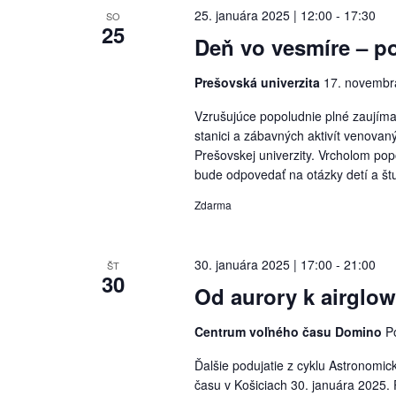
25. januára 2025 | 12:00
-
17:30
SO
25
Deň vo vesmíre – p
Prešovská univerzita
17. novembra
Vzrušujúce popoludnie plné zaujím
stanici a zábavných aktivít venova
Prešovskej univerzity. Vrcholom pop
bude odpovedať na otázky detí a št
Zdarma
30. januára 2025 | 17:00
-
21:00
ŠT
30
Od aurory k airglo
Centrum voľného času Domino
P
Ďalšie podujatie z cyklu Astronomic
času v Košiciach 30. januára 2025.