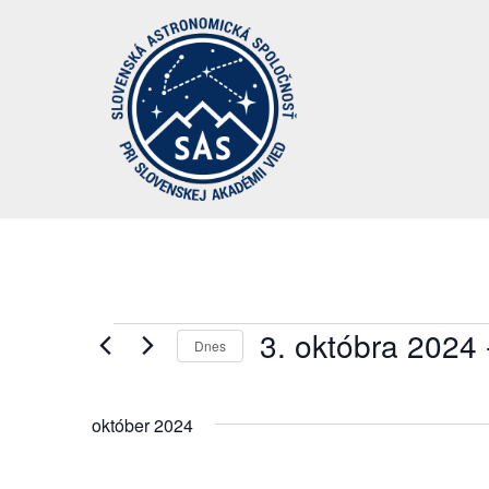
Preskočiť
na
obsah
3. októbra 2024
 
Dnes
Vyberte
dátum.
október 2024