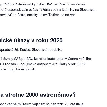
pri SAV a Astronomický ústav SAV v.v.i. Vás pozývajú na
ktoré usporadúvajú počas Týždňa vedy a techniky na Slovensku.
navštíviť na Astronomický ústav. Tešíme sa na Vás.
ické úkazy v roku 2025
opradská 86, Košice, Slovenská republika
ké štvrtky SAS pri SAV, ktoré sa bude konať v Centre voľného
4. Prednášku Zaujímavé astronomické úkazy v roku 2025
 času Ing. Peter Kaňuk.
sa stretne 2000 astronómov?
rírodovedné múzeum
Vajanského nábrežie 2, Bratislava,