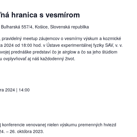
eľná hranica s vesmírom
V
Bulharská 557/4, Košice, Slovenská republika
K, pravidelný meetup záujemcov o vesmírny výskum a kozmické
ra 2024 od 18:00 hod. v Ústave experimentálnej fyziky SAV, v. v.
svojej prednáške predstaví čo je airglow a čo sa jeho štúdiom
 ovplyvňovať aj náš každodenný život.
ra 2024 | 14:00
ej konferencie venovanej nielen výskumu premenných hviezd
4. – 26. októbra 2023.