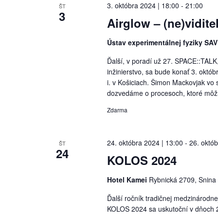
3. októbra 2024 | 18:00
-
21:00
ŠT
3
Airglow – (ne)vidit
Ústav experimentálnej fyziky SA
Ďalší, v poradí už 27. SPACE::TAL
inžinierstvo, sa bude konať 3. októb
i. v Košiciach. Šimon Mackovjak vo 
dozvedáme o procesoch, ktoré môžu
Zdarma
24. októbra 2024 | 13:00
-
26. októb
ŠT
24
KOLOS 2024
Hotel Kamei
Rybnická 2709, Snina
Ďalší ročník tradičnej medzinárodn
KOLOS 2024 sa uskutoční v dňoch 2