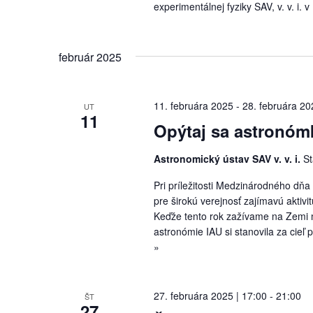
experimentálnej fyziky SAV, v. v. i.
február 2025
11. februára 2025
-
28. februára 20
UT
11
Opýtaj sa astronóm
Astronomický ústav SAV v. v. i.
St
Pri príležitosti Medzinárodného dňa ž
pre širokú verejnosť zajímavú aktivi
Keďže tento rok zažívame na Zemi m
astronómie IAU si stanovila za cie
»
27. februára 2025 | 17:00
-
21:00
ŠT
27