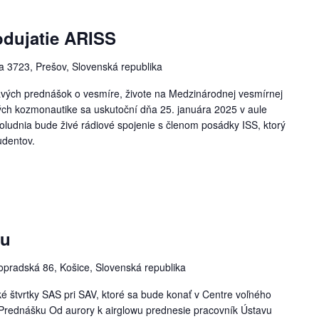
odujatie ARISS
 3723, Prešov, Slovenská republika
avých prednášok o vesmíre, živote na Medzinárodnej vesmírnej
ných kozmonautike sa uskutoční dňa 25. januára 2025 v aule
oludnia bude živé rádiové spojenie s členom posádky ISS, ktorý
udentov.
wu
opradská 86, Košice, Slovenská republika
ké štvrtky SAS pri SAV, ktoré sa bude konať v Centre voľného
 Prednášku Od aurory k airglowu prednesie pracovník Ústavu