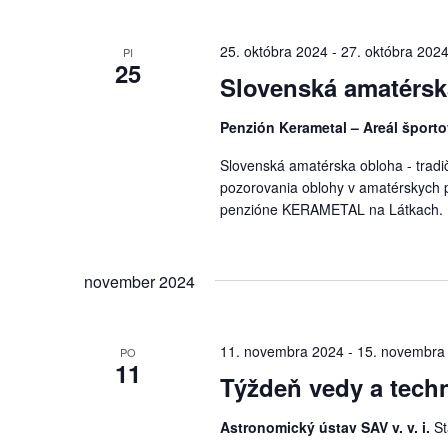
25. októbra 2024
-
27. októbra 202
PI
25
Slovenská amatérsk
Penzión Kerametal – Areál šport
Slovenská amatérska obloha - tradi
pozorovania oblohy v amatérskych 
penzióne KERAMETAL na Látkach.
november 2024
11. novembra 2024
-
15. novembra
PO
11
Týždeň vedy a tech
Astronomický ústav SAV v. v. i.
St