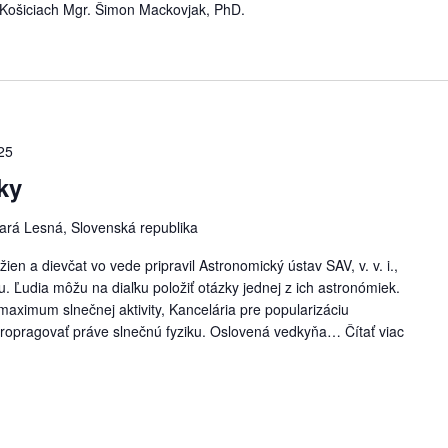
 v Košiciach Mgr. Šimon Mackovjak, PhD.
25
ky
ará Lesná, Slovenská republika
ien a dievčat vo vede pripravil Astronomický ústav SAV, v. v. i.,
tu. Ľudia môžu na diaľku položiť otázky jednej z ich astronómiek.
aximum slnečnej aktivity, Kancelária pre popularizáciu
ľ propragovať práve slnečnú fyziku. Oslovená vedkyňa…
Čítať viac