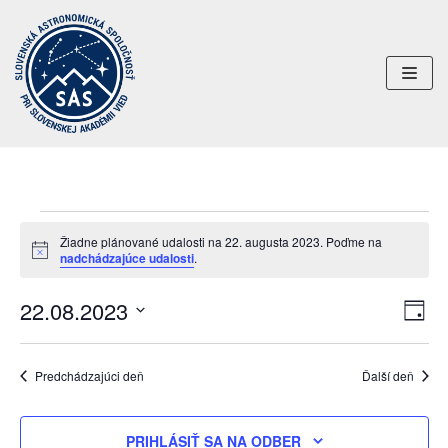
Preskočiť
na
obsah
Žiadne plánované udalosti na 22. augusta 2023. Poďme na
Notice
nadchádzajúce udalosti
.
22.08.2023
Uda
Navi
DEŇ
Nav
Vyberte
zobr
dátum.
Zob
Predchádzajúci deň
Ďalší deň
PRIHLÁSIŤ SA NA ODBER