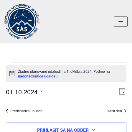
Preskočiť
na
obsah
Žiadne plánované udalosti na 1. októbra 2024. Poďme na
Notice
nadchádzajúce udalosti
.
01.10.2024
Uda
Navi
DEŇ
Nav
Vyberte
zobr
dátum.
Zob
Predchádzajúci deň
Ďalší deň
PRIHLÁSIŤ SA NA ODBER