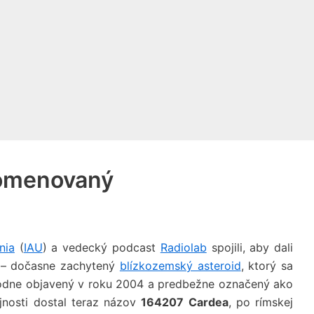
omenovaný
nia
(
IAU
) a vedecký podcast
Radiolab
spojili, aby dali
– dočasne zachytený
blízkozemský asteroid
, ktorý sa
dne objavený v roku 2004 a predbežne označený ako
nosti dostal teraz názov
164207 Cardea
, po rímskej