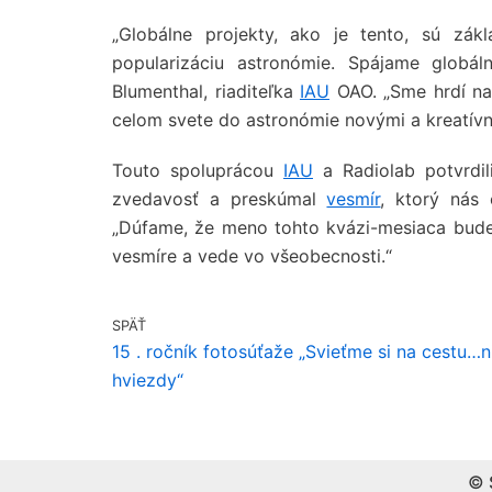
„Globálne projekty, ako je tento, sú zá
popularizáciu astronómie. Spájame globáln
Blumenthal, riaditeľka
IAU
OAO. „Sme hrdí na
celom svete do astronómie novými a kreatív
Touto spoluprácou
IAU
a Radiolab potvrdil
zvedavosť a preskúmal
vesmír
, ktorý nás 
„Dúfame, že meno tohto kvázi-mesiaca bude ď
vesmíre a vede vo všeobecnosti.“
SPÄŤ
15 . ročník fotosúťaže „Svieťme si na cestu…n
hviezdy“
© 