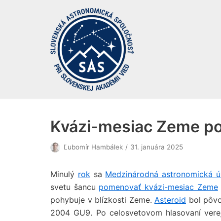
Preskočiť
na
obsah
Kvázi-mesiac Zeme p
Ľubomír Hambálek
31. januára 2025
Minulý
rok
sa
Medzinárodná astronomická ú
svetu šancu
pomenovať kvázi-mesiac Zeme
pohybuje v blízkosti Zeme.
Asteroid
bol pôvo
2004 GU9. Po celosvetovom hlasovaní verej