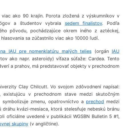
 viac ako 90 krajín. Porota zložená z výskumníkov v
agógov a študentov vybrala
sedem finalistov
. Podľa
ého pôvodu, pochádzajúce okrem iného z aztéckej,
o hlasovania sa zúčastnilo viac ako 10000 ľudí.
ina IAU pre nomenklatúru malých telies
(orgán
IAU
v ako napr. asteroidy) víťaza súťaže: Cardea. Tento
dverí a prahov, má predstavovať objekty v prechodnom
niverzity Clay Chilcutt. Vo svojom zdôvodnení napísal:
u, existujúcu v prechodnom stave medzi skutočným
 symbolizuje zmenu, opatrovníctvo a
prechod
medzi
 dráhu kvázi-mesiaca, ktorá stelesňuje nebeskú bránu
 oficiálne uvedené v publikácii WGSBN Bulletin 5 #1,
ovnej skupiny
(v angličtine).