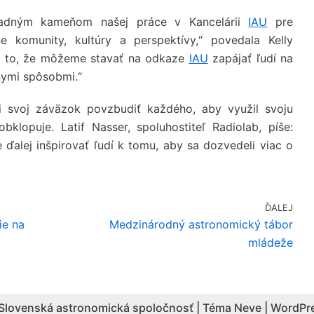
kladným kameňom našej práce v Kancelárii
IAU
pre
e komunity, kultúry a perspektívy,“ povedala Kelly
 to, že môžeme stavať na odkaze
IAU
zapájať ľudí na
nymi spôsobmi.“
i svoj záväzok povzbudiť každého, aby využil svoju
obklopuje. Latif Nasser, spoluhostiteľ Radiolab, píše:
alej inšpirovať ľudí k tomu, aby sa dozvedeli viac o
ĎALEJ
ie na
Medzinárodný astronomický tábor
mládeže
Slovenská astronomická spoločnosť | Téma
Neve
|
WordPr