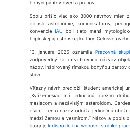
bohyni pántov dverí a prahov.
Spolu prišlo viac ako 3000 návrhov mien z
oblasti astronómie, komunikátorov, ped
konvencie
IAU
boli tieto mená mytologick
filipínskej aj estónskej kultúry. Celosvetovéh
13. januára 2025 oznámila
Pracovná skup
zodpovedný za potvrdzovanie názvov objekto
názov, inšpirovaný rímskou bohyňou pántov 
stave.
Víťazný návrh predložil študent americkej u
„Kvázi-mesiac má jedinečnú obežnú dráh
mesiacom a nezávislým asteroidom. Cardea
ríšami. Tento názov odráža jedinečnú obežnú
medzi Zemou a vesmírom.“ Názov a popis boli
ktorá je
k dispozícii na webovej stránke prac