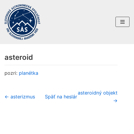
Preskočiť
na
obsah
asteroid
pozri:
planétka
asteroidný objekt
← asterizmus
Späť na heslár
→