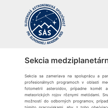
Preskočiť
na
obsah
Sekcia medziplanetár
Sekcia sa zameriava na spoluprácu a par
profesionálnych programoch v oblasti me
fotometrii asteroidov, prípadne komét 
meteorických rojov rôznymi metódami. Sna
možností do odborných programov, prípad
týmito pracoviskami, aby z toho obe/viac