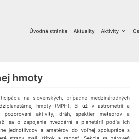
Úvodná stránka
Aktuality
Aktivity
Cs
nej hmoty
ticipáciu na slovenských, prípadne medzinárodných
dziplanetárnej hmoty (MPH), či už v astrometrii a
a pozorovaní aktivity, dráh, spektier meteorov a
ží sa o zapojenie hvezdární a planetárií podľa ich
ne jednotlivcov a amatérov do voľnej spolupráce s
eré strany mali úžitok a radosť. Sekcia sa zároveň