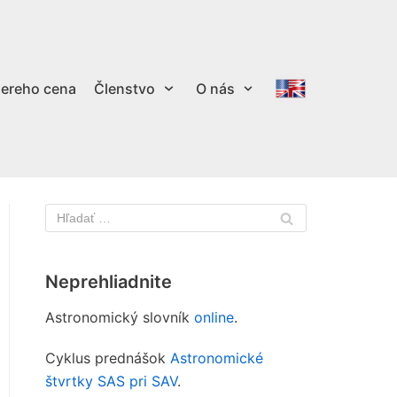
ereho cena
Členstvo
O nás
Neprehliadnite
Astronomický slovník
online
.
Cyklus prednášok
Astronomické
štvrtky SAS pri SAV
.