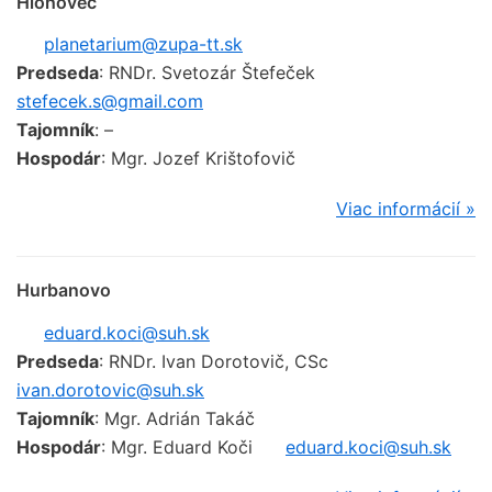
Hlohovec
planetarium@zupa-tt.sk
Predseda
: RNDr. Svetozár Štefeček
stefecek.s@gmail.com
Tajomník
: –
Hospodár
: Mgr. Jozef Krištofovič
Viac informácií »
Hurbanovo
eduard.koci@suh.sk
Predseda
: RNDr. Ivan Dorotovič, CSc
ivan.dorotovic@suh.sk
Tajomník
: Mgr. Adrián Takáč
Hospodár
: Mgr. Eduard Koči
eduard.koci@suh.sk