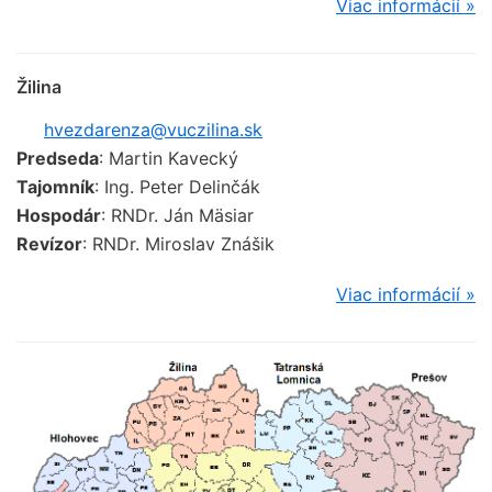
Viac informácií »
Žilina
hvezdarenza@vuczilina.sk
Predseda
: Martin Kavecký
Tajomník
: Ing. Peter Delinčák
Hospodár
: RNDr. Ján Mäsiar
Revízor
: RNDr. Miroslav Znášik
Viac informácií »