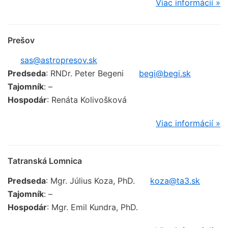
Viac informácií »
Prešov
sas@astropresov.sk
Predseda
: RNDr. Peter Begeni
begi@begi.sk
Tajomník
: –
Hospodár
: Renáta Kolivošková
Viac informácií »
Tatranská Lomnica
Predseda
: Mgr. Július Koza, PhD.
koza@ta3.sk
Tajomník
: –
Hospodár
: Mgr. Emil Kundra, PhD.