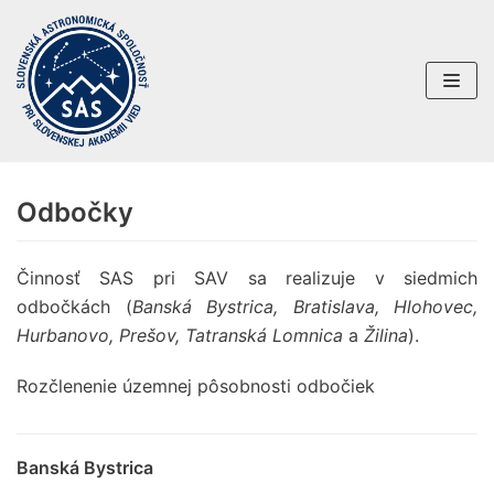
Preskočiť
na
obsah
Odbočky
Činnosť SAS pri SAV sa realizuje v siedmich
odbočkách (
Banská Bystrica, Bratislava, Hlohovec,
Hurbanovo, Prešov, Tatranská Lomnica
a
Žilina
).
Rozčlenenie územnej pôsobnosti odbočiek
Banská Bystrica