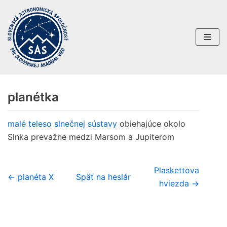
Preskočiť
na
obsah
planétka
malé teleso slnečnej sústavy
obiehajúce okolo
Slnka prevažne medzi Marsom a Jupiterom
Plaskettova
← planéta X
Späť na heslár
hviezda →