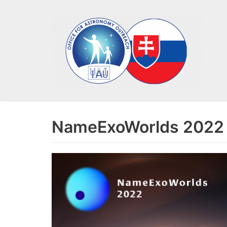
Preskočiť
na
obsah
NameExoWorlds 2022