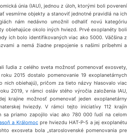
mická únia (IAU), jednou z úloh, ktorými boli poverení
ať vesmírne objekty a stanoviť jednotné pravidlá na ich
giách nám nedávno umožnil odhaliť novú kategóriu
ty obiehajúce okolo iných hviezd. Prvé exoplanéty boli
edy ich bolo identifikovaných viac ako 5000. Väčšina z
ázvami a nemá žiadne prepojenie s našimi príbehmi a
ali ľudia z celého sveta možnosť pomenovať exosvety,
V roku 2015 dostalo pomenovanie 19 exoplanetárnych
o nich obiehajú), pričom za tieto názvy hlasovalo viac
 roku 2019, v rámci osláv stého výročia založenia IAU,
ej krajine možnosť pomenovať jeden exoplanetárny
terskej hviezdy. V rámci tejto iniciatívy 112 krajín
 sa priamo zapojilo viac ako 780 000 ľudí na celom
asoň a Králomoc
pre hviezdu HAT-P-5 a jej exoplanétu
hto exosveta bola „staroslovenské pomenovania pre