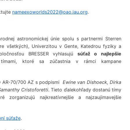
ktujte
nameexoworlds2022@oao.iau.org
.
rodnej astronomickej únie spolu s partnermi Sterren
re všetkých), Univerzitou v Gente, Katedrou fyziky a
poločnosťou BRESSER vyhlasujú
súťaž o najlepšie
tímami, ktoré sa zúčastnia v rámci kampane
AR-70/700 AZ s podpismi
Ewine van Dishoeck, Dirka
Samanthy Cristoforetti
. Tieto ďalekohľady dostanú tímy
ré zorganizujú najkreatívnejšie a najzaujímavejšie
ení súťaže
.