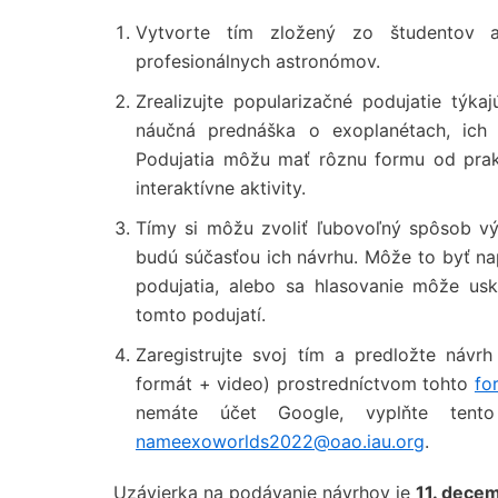
Vytvorte tím zložený zo študentov a
profesionálnych astronómov.
Zrealizujte popularizačné podujatie týk
náučná prednáška o exoplanétach, ich
Podujatia môžu mať rôznu formu od prakt
interaktívne aktivity.
Tímy si môžu zvoliť ľubovoľný spôsob vý
budú súčasťou ich návrhu. Môže to byť na
podujatia, alebo sa hlasovanie môže u
tomto podujatí.
Zaregistrujte svoj tím a predložte návr
formát + video) prostredníctvom tohto
fo
nemáte účet Google, vyplňte ten
nameexoworlds2022@oao.iau.org
.
Uzávierka na podávanie návrhov je
11. dece