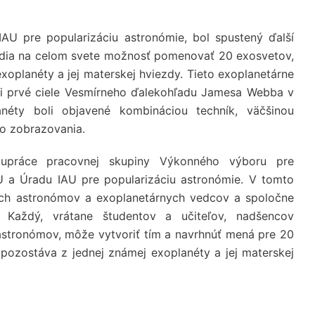
u IAU pre popularizáciu astronómie, bol spustený ďalší
ľudia na celom svete možnosť pomenovať 20 exosvetov,
xoplanéty a jej materskej hviezdy. Tieto exoplanetárne
zi prvé ciele Vesmírneho ďalekohľadu Jamesa Webba v
néty boli objavené kombináciou techník, väčšinou
ho zobrazovania.
upráce pracovnej skupiny Výkonného výboru pre
 a Úradu IAU pre popularizáciu astronómie. V tomto
kych astronómov a exoplanetárnych vedcov a spoločne
Každý, vrátane študentov a učiteľov, nadšencov
astronómov, môže vytvoriť tím a navrhnúť mená pre 20
pozostáva z jednej známej exoplanéty a jej materskej