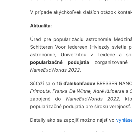
V prípade akýchkoľvek ďalších otázok konta
Aktualita:
Úrad pre popularizáciu astronómie Medziná
Schitteren Voor Iedereen (Hviezdy svietia p
astronómie, Univerzitou v Leidene a s
popularizačné podujatia
zorganizované 
NameExoWorlds 2022
.
Súťaží sa o
15 ďalekohľadov
BRESSER NANO 
Frimouta, Franka De Winne, Adré Kuipers
a a
zapojené do
NameExoWorlds 2022
, kto
popularizačné podujatia pre širokú verejnosť.
Detaily ako sa zapojiť možno nájsť vo
vyhlás