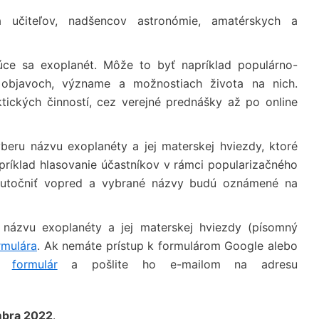
 učiteľov, nadšencov astronómie, amatérskych a
ajúce sa exoplanét. Môže to byť napríklad populárno-
 objavoch, význame a možnostiach života na nich.
ických činností, cez verejné prednášky až po online
beru názvu exoplanéty a jej materskej hviezdy, ktoré
príklad hlasovanie účastníkov v rámci popularizačného
skutočniť vopred a vybrané názvy budú oznámené na
h názvu exoplanéty a jej materskej hviezdy (písomný
rmulára
. Ak nemáte prístup k formulárom Google alebo
to
formulár
a pošlite ho e-mailom na adresu
mbra 2022
.