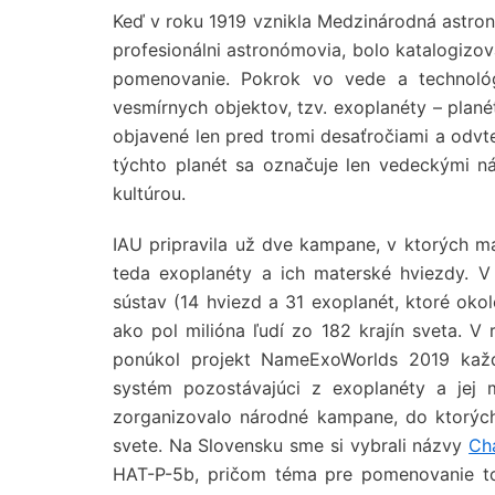
Keď v roku 1919 vznikla Medzinárodná astrono
profesionálni astronómovia, bolo katalogizov
pomenovanie. Pokrok vo vede a technoló
vesmírnych objektov, tzv. exoplanéty – plané
objavené len pred tromi desaťročiami a odvt
týchto planét sa označuje len vedeckými n
kultúrou.
IAU pripravila už dve kampane, v ktorých m
teda exoplanéty a ich materské hviezdy. 
sústav (14 hviezd a 31 exoplanét, ktoré okol
ako pol milióna ľudí zo 182 krajín sveta. V
ponúkol projekt NameExoWorlds 2019 každ
systém pozostávajúci z exoplanéty a jej ma
zorganizovalo národné kampane, do ktorých
svete. Na Slovensku sme si vybrali názvy
Ch
HAT-P-5b, pričom téma pre pomenovanie to