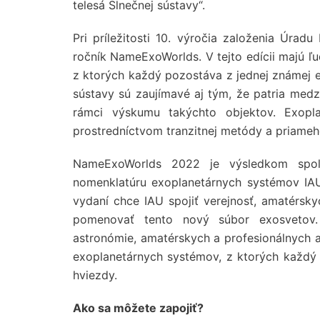
telesá Slnečnej sústavy“.
Pri príležitosti 10. výročia založenia Úrad
ročník NameExoWorlds. V tejto edícii majú 
z ktorých každý pozostáva z jednej známej e
sústavy sú zaujímavé aj tým, že patria med
rámci výskumu takýchto objektov. Exopla
prostredníctvom tranzitnej metódy a priame
NameExoWorlds 2022 je výsledkom spol
nomenklatúru exoplanetárnych systémov IAU
vydaní chce IAU spojiť verejnosť, amatérs
pomenovať tento nový súbor exosvetov. 
astronómie, amatérskych a profesionálnych 
exoplanetárnych systémov, z ktorých každý 
hviezdy.
Ako sa môžete zapojiť?