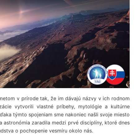
metom v prírode tak, že im dávajú názvy v ich rodnom
zácie vytvorili vlastné príbehy, mytológie a kultúrne
 Vďaka týmto spojeniam sme nakoniec našli svoje miesto
a astronómia zaradila medzi prvé disciplíny, ktoré dnes
udstva o pochopenie vesmíru okolo nás.