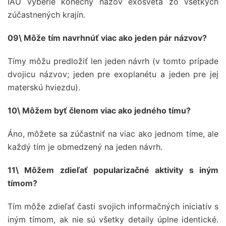
IAU vyberie konečný názov exosveta zo všetkých
zúčastnených krajín.
09\ Môže tím navrhnúť viac ako jeden pár názvov?
Tímy môžu predložiť len jeden návrh (v tomto prípade
dvojicu názvov; jeden pre exoplanétu a jeden pre jej
materskú hviezdu).
10\ Môžem byť členom viac ako jedného tímu?
Áno, môžete sa zúčastniť na viac ako jednom tíme, ale
každý tím je obmedzený na jeden návrh.
11\ Môžem zdieľať popularizačné aktivity s iným
tímom?
Tím môže zdieľať časti svojich informačných iniciatív s
iným tímom, ak nie sú všetky detaily úplne identické.