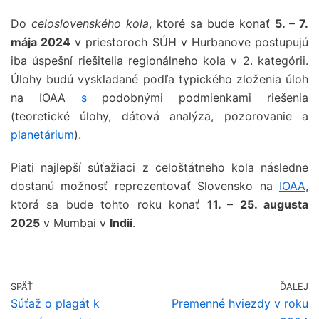
Do
celoslovenského kola
, ktoré sa bude konať
5. – 7.
mája 2024
v priestoroch SÚH v Hurbanove postupujú
iba úspešní riešitelia regionálneho kola v 2. kategórii.
Úlohy budú vyskladané podľa typického zloženia úloh
na IOAA
s
podobnými podmienkami riešenia
(teoretické úlohy, dátová analýza, pozorovanie a
planetárium
).
Piati najlepší súťažiaci z celoštátneho kola následne
dostanú možnosť reprezentovať Slovensko na
IOAA
,
ktorá sa bude tohto roku konať
11. – 25. augusta
2025
v Mumbai v
Indii
.
SPÄŤ
ĎALEJ
Súťaž o plagát k
Premenné hviezdy v roku