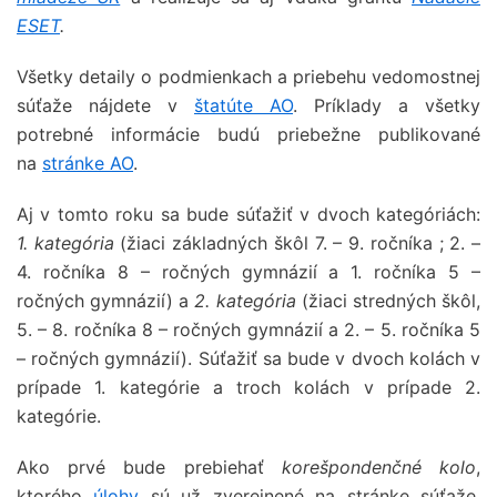
ESET
.
Všetky detaily o podmienkach a priebehu vedomostnej
súťaže nájdete v
štatúte AO
. Príklady a všetky
potrebné informácie budú priebežne publikované
na
stránke AO
.
Aj v tomto roku sa bude súťažiť v dvoch kategóriách:
1. kategória
(žiaci základných škôl 7. – 9. ročníka ; 2. –
4. ročníka 8 – ročných gymnázií a 1. ročníka 5 –
ročných gymnázií) a
2. kategória
(žiaci stredných škôl,
5. – 8. ročníka 8 – ročných gymnázií a 2. – 5. ročníka 5
– ročných gymnázií). Súťažiť sa bude v dvoch kolách v
prípade 1. kategórie a troch kolách v prípade 2.
kategórie.
Ako prvé bude prebiehať
korešpondenčné kolo
,
ktorého
úlohy
sú už zverejnené na stránke súťaže.