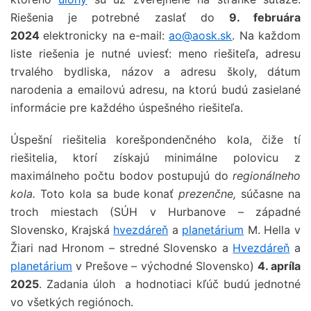
Riešenia je potrebné zaslať do
9. februára
2024
elektronicky na e-mail:
ao@aosk.sk
. Na každom
liste riešenia je nutné uviesť: meno riešiteľa, adresu
trvalého bydliska, názov a adresu školy, dátum
narodenia a emailovú adresu, na ktorú budú zasielané
informácie pre každého úspešného riešiteľa.
Úspešní riešitelia korešpondenčného kola, čiže tí
riešitelia, ktorí získajú minimálne polovicu z
maximálneho počtu bodov postupujú do
regionálneho
kola.
Toto kola sa bude konať
prezenčne,
súčasne na
troch miestach (SÚH v Hurbanove – západné
Slovensko, Krajská
hvezdáreň
a
planetárium
M. Hella v
Žiari nad Hronom – stredné Slovensko a
Hvezdáreň
a
planetárium
v Prešove – východné Slovensko)
4. apríla
2025
. Zadania úloh a hodnotiaci kľúč budú jednotné
vo všetkých regiónoch.