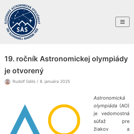
Preskočiť
na
obsah
19. ročník Astronomickej olympiády
je otvorený
Rudolf Gális
8. januára 2025
Astronomická
olympiáda
(AO)
je vedomostná
súťaž pre
žiakov a