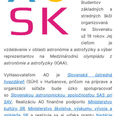
študentov
základných a
stredných škôl
organizovaná
na Slovensku
už 19 rokov. Jej
cieľom je
vzdelávanie v oblasti astronómie a astrofyziky a výber
reprezentantov na
Medzinárodnú olympiádu z
astronómie a astrofyziky
(IOAA).
Vyhlasovateľom AO je
Slovenská ústredná
hvezdáreň
(SÚH) v Hurbanove, pričom na príprave a
organizácii súťaže bude úzko spolupracovať
so
Slovenskou astronomickou spoločnosťou
SAS
pri
SAV
. Realizáciu AO finančne podporilo
Ministerstvo
kultúry SR
,
Ministerstvo školstva, výskumu, vývoja a
mládeže SR
a realizuje sa aj vďaka grantu
Nadácie