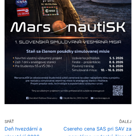
SPÄŤ
ĎALEJ
Deň hvezdární a
Csereho cena SAS pri SAV za