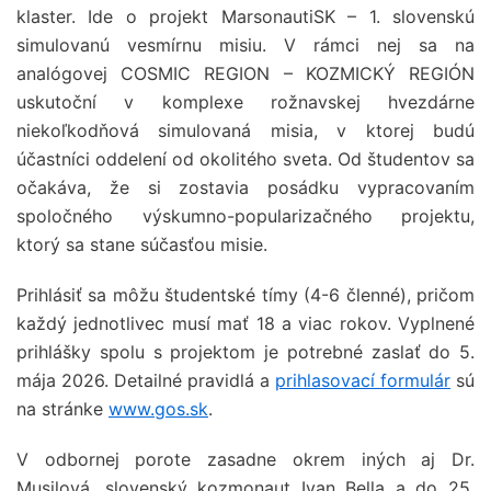
klaster. Ide o projekt MarsonautiSK – 1. slovenskú
simulovanú vesmírnu misiu. V rámci nej sa na
analógovej COSMIC REGION – KOZMICKÝ REGIÓN
uskutoční v komplexe rožnavskej hvezdárne
niekoľkodňová simulovaná misia, v ktorej budú
účastníci oddelení od okolitého sveta. Od študentov sa
očakáva, že si zostavia posádku vypracovaním
spoločného výskumno-popularizačného projektu,
ktorý sa stane súčasťou misie.
Prihlásiť sa môžu študentské tímy (4-6 členné), pričom
každý jednotlivec musí mať 18 a viac rokov. Vyplnené
prihlášky spolu s projektom je potrebné zaslať do 5.
mája 2026. Detailné pravidlá a
prihlasovací formulár
sú
na stránke
www.gos.sk
.
V odbornej porote zasadne okrem iných aj Dr.
Musilová, slovenský kozmonaut Ivan Bella a do 25.