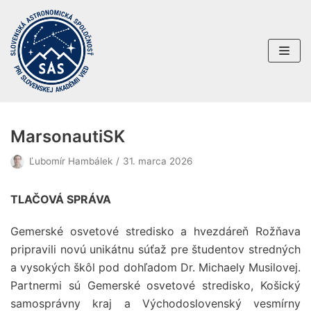
Preskočiť
na
obsah
MarsonautiSK
Ľubomír Hambálek
31. marca 2026
TLAČOVÁ SPRÁVA
Gemerské osvetové stredisko a hvezdáreň Rožňava
pripravili novú unikátnu súťaž pre študentov stredných
a vysokých škôl pod dohľadom Dr. Michaely Musilovej.
Partnermi sú Gemerské osvetové stredisko, Košický
samosprávny kraj a Východoslovenský vesmírny