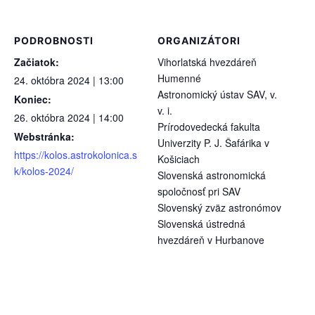
PODROBNOSTI
ORGANIZÁTORI
Začiatok:
Vihorlatská hvezdáreň
Humenné
24. októbra 2024 | 13:00
Astronomický ústav SAV, v.
Koniec:
v. i.
26. októbra 2024 | 14:00
Prírodovedecká fakulta
Webstránka:
Univerzity P. J. Šafárika v
https://kolos.astrokolonica.s
Košiciach
k/kolos-2024/
Slovenská astronomická
spoločnosť pri SAV
Slovenský zväz astronómov
Slovenská ústredná
hvezdáreň v Hurbanove