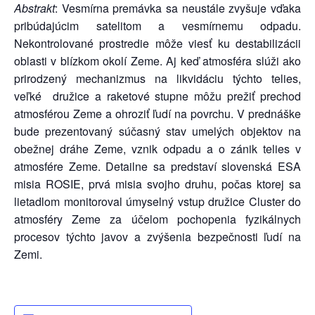
Abstrakt
: Vesmírna premávka sa neustále zvyšuje vďaka
pribúdajúcim satelitom a vesmírnemu odpadu.
Nekontrolované prostredie môže viesť ku destabilizácii
oblasti v blízkom okolí Zeme. Aj keď atmosféra slúži ako
prirodzený mechanizmus na likvidáciu týchto telies,
veľké družice a raketové stupne môžu prežiť prechod
atmosférou Zeme a ohroziť ľudí na povrchu. V prednáške
bude prezentovaný súčasný stav umelých objektov na
obežnej dráhe Zeme, vznik odpadu a o zánik telies v
atmosfére Zeme. Detailne sa predstaví slovenská ESA
misia ROSIE, prvá misia svojho druhu, počas ktorej sa
lietadlom monitoroval úmyselný vstup družice Cluster do
atmosféry Zeme za účelom pochopenia fyzikálnych
procesov týchto javov a zvýšenia bezpečnosti ľudí na
Zemi.