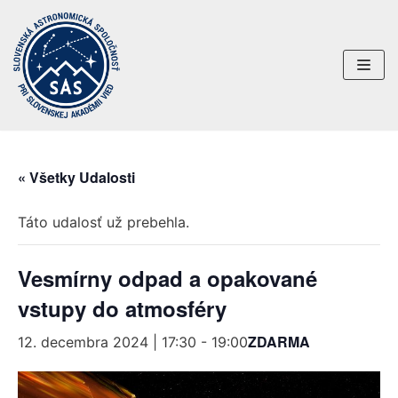
Preskočiť
na
obsah
« Všetky Udalosti
Táto udalosť už prebehla.
Vesmírny odpad a opakované
vstupy do atmosféry
ZDARMA
12. decembra 2024 | 17:30
-
19:00