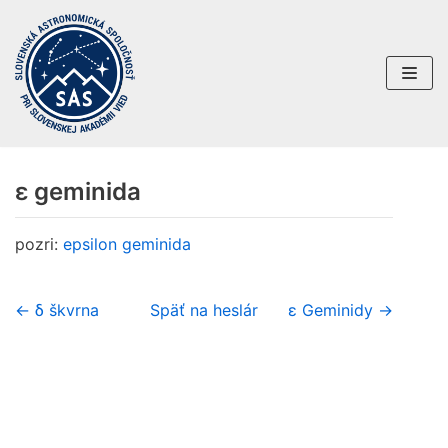
Preskočiť
na
obsah
ε geminida
pozri:
epsilon geminida
← δ škvrna
Späť na heslár
ε Geminidy →