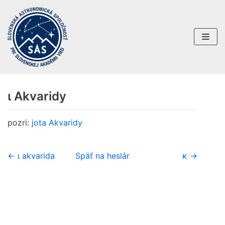
Preskočiť
na
obsah
ι Akvaridy
pozri:
jota Akvaridy
← ι akvarida
Späť na heslár
κ →