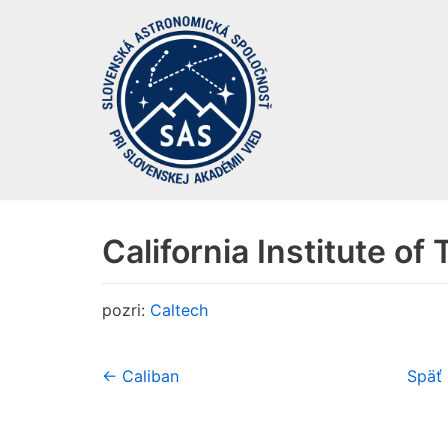
Preskočiť
na
obsah
California Institute of
pozri:
Caltech
← Caliban
Späť 