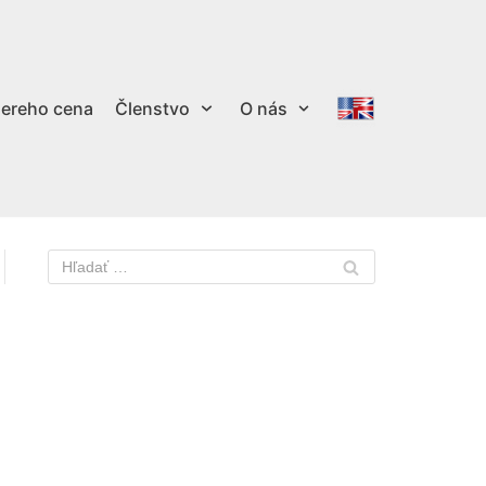
ereho cena
Členstvo
O nás