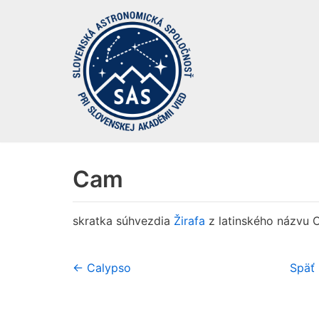
Preskočiť
na
obsah
Cam
skratka súhvezdia
Žirafa
z latinského názvu 
← Calypso
Späť 