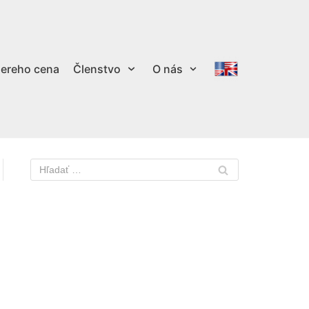
ereho cena
Členstvo
O nás