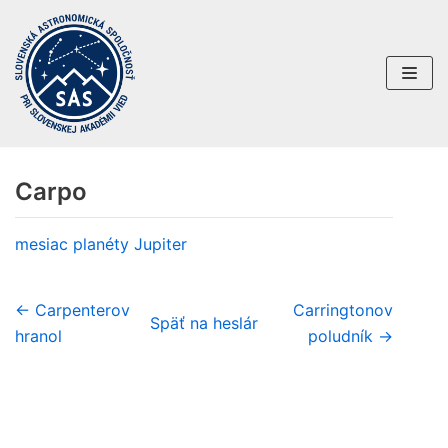
Preskočiť
na
obsah
Carpo
mesiac planéty
Jupiter
← Carpenterov
Carringtonov
Späť na heslár
hranol
poludník →