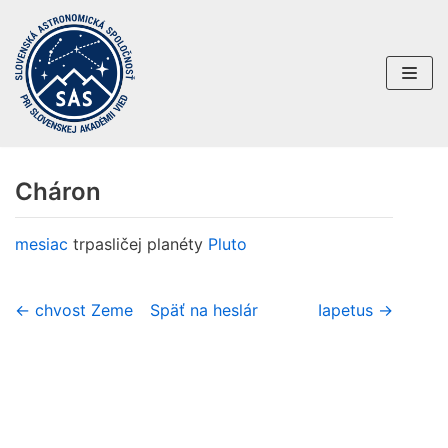
Preskočiť
na
obsah
Cháron
mesiac
trpasličej planéty
Pluto
← chvost Zeme
Späť na heslár
Iapetus →