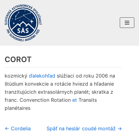
Preskočiť
na
obsah
COROT
kozmický
ďalekohľad
slúžiaci od roku 2006 na
štúdium konvekcie a rotácie hviezd a hľadanie
tranzitujúcich extrasolárnych planét; skratka z
franc. Convenction Rotation
et
Transits
planétaires
← Cordelia
Späť na heslár
coudé montáž →