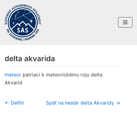
Preskočiť
na
obsah
delta akvarida
meteor
patriaci k meteorickému roju delta
Akvaríd
← Delfín
Späť na heslár
delta Akvaridy →