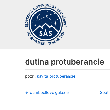
Preskočiť
na
obsah
dutina protuberancie
pozri:
kavita protuberancie
← dumbbellove galaxie
Späť 