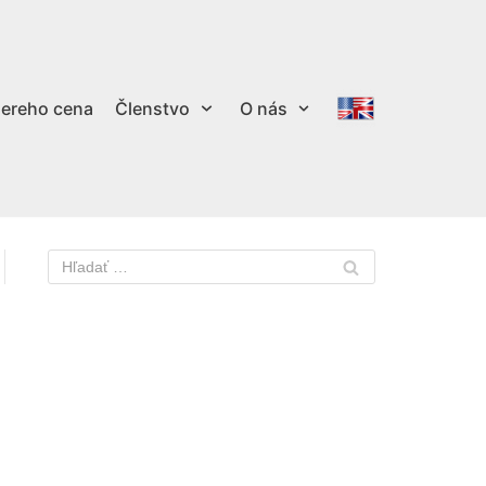
ereho cena
Členstvo
O nás