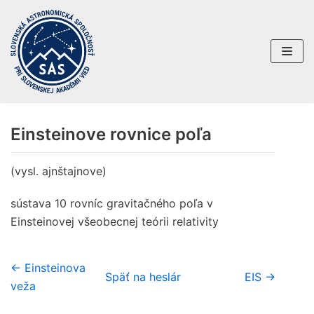
Preskočiť
na
obsah
Einsteinove rovnice poľa
(vysl. ajnštajnove)
sústava 10 rovníc gravitačného poľa v
Einsteinovej všeobecnej teórii relativity
← Einsteinova
Späť na heslár
EIS →
veža