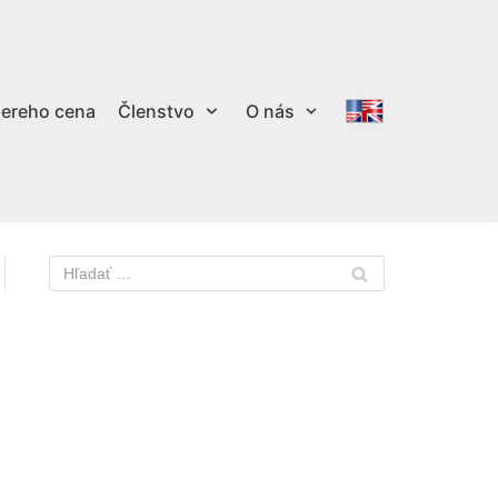
ereho cena
Členstvo
O nás