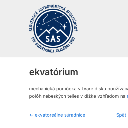
Preskočiť
na
obsah
ekvatórium
mechanická pomôcka v tvare disku používaná
polôh nebeských telies v dĺžke vzhľadom na
← ekvatoreálne súradnice
Späť 