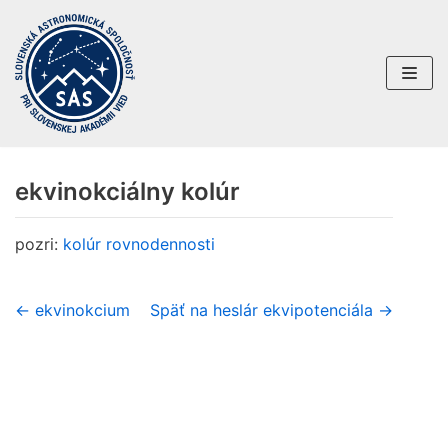
Preskočiť
na
obsah
ekvinokciálny kolúr
pozri:
kolúr rovnodennosti
← ekvinokcium
Späť na heslár
ekvipotenciála →