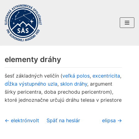
Preskočiť
na
obsah
elementy dráhy
šesť základných veličín (
veľká polos
,
excentricita
,
dĺžka výstupného uzla
,
sklon dráhy
, argument
šírky pericentra, doba prechodu pericentrom),
ktoré jednoznačne určujú dráhu telesa v priestore
← elektrónvolt
Späť na heslár
elipsa →