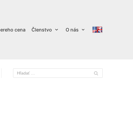
ereho cena
Členstvo
O nás