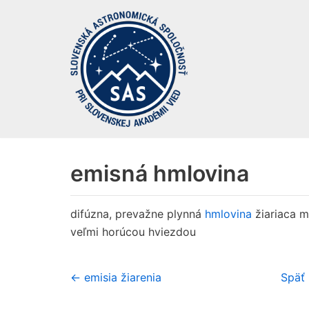
Preskočiť
na
obsah
emisná hmlovina
difúzna, prevažne plynná
hmlovina
žiariaca 
veľmi horúcou hviezdou
← emisia žiarenia
Späť 