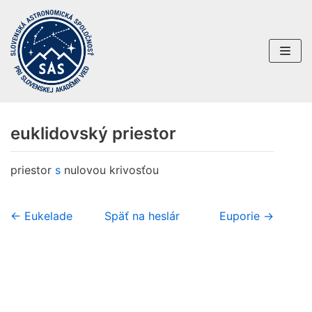
Preskočiť
na
obsah
euklidovský priestor
priestor
s
nulovou krivosťou
← Eukelade
Späť na heslár
Euporie →