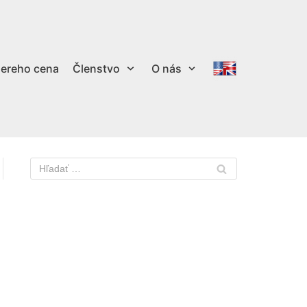
ereho cena
Členstvo
O nás