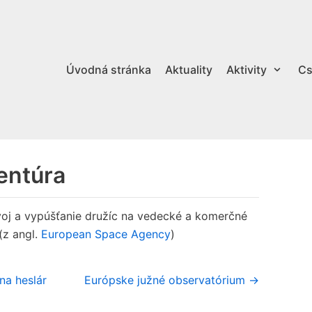
Úvodná stránka
Aktuality
Aktivity
Cs
entúra
ývoj a vypúšťanie družíc na vedecké a komerčné
(z angl.
European Space Agency
)
na heslár
Európske južné observatórium →