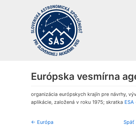
Preskočiť
na
obsah
Európska vesmírna ag
organizácia európskych krajín pre návrhy, v
aplikácie, založená v roku 1975; skratka
ESA
← Európa
Späť 