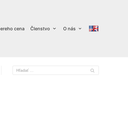
ereho cena
Členstvo
O nás