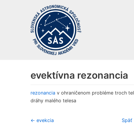
Preskočiť
na
obsah
evektívna rezonancia
rezonancia
v ohraničenom probléme troch teli
dráhy malého telesa
← evekcia
Späť 