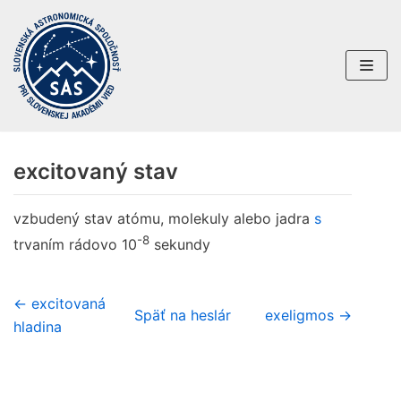
Preskočiť
na
obsah
excitovaný stav
vzbudený stav atómu, molekuly alebo jadra
s
-8
trvaním rádovo 10
sekundy
← excitovaná
Späť na heslár
exeligmos →
hladina