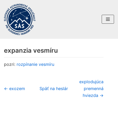
Preskočiť
na
obsah
expanzia vesmíru
pozri:
rozpínanie vesmíru
explodujúca
← exozem
Späť na heslár
premenná
hviezda →