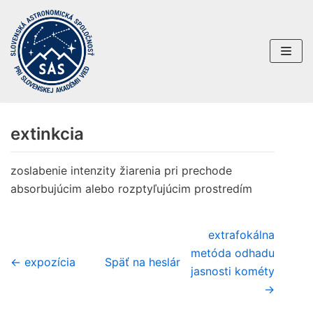
Preskočiť
na
obsah
extinkcia
zoslabenie intenzity žiarenia pri prechode
absorbujúcim alebo rozptyľujúcim prostredím
extrafokálna
metóda odhadu
← expozícia
Späť na heslár
jasnosti kométy
→