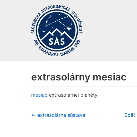
Preskočiť
na
obsah
extrasolárny mesiac
mesiac
extrasolárnej planéty
← extrasolárna sústava
Späť 