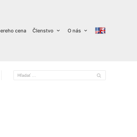
ereho cena
Členstvo
O nás