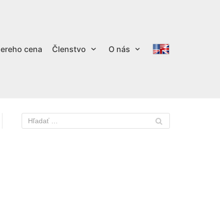
ereho cena
Členstvo
O nás