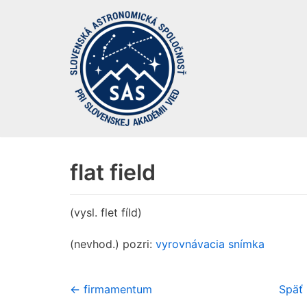
Preskočiť
na
obsah
flat field
(vysl. flet fíld)
(nevhod.) pozri:
vyrovnávacia snímka
← firmamentum
Späť 