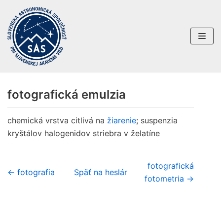
Preskočiť
na
obsah
fotografická emulzia
chemická vrstva citlivá na
žiarenie
; suspenzia
kryštálov halogenidov striebra v želatíne
fotografická
← fotografia
Späť na heslár
fotometria →