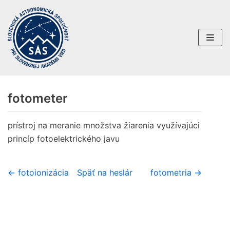
Preskočiť
na
obsah
fotometer
prístroj na meranie množstva žiarenia využívajúci
princíp fotoelektrického javu
← fotoionizácia
Späť na heslár
fotometria →