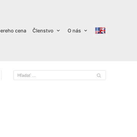
ereho cena
Členstvo
O nás