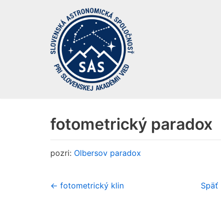
Preskočiť
na
obsah
fotometrický paradox
pozri:
Olbersov paradox
← fotometrický klin
Späť 