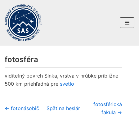
Preskočiť
na
obsah
fotosféra
viditeľný povrch Slnka, vrstva v hrúbke približne
500 km priehľadná pre
svetlo
fotosférická
← fotonásobič
Späť na heslár
fakula →