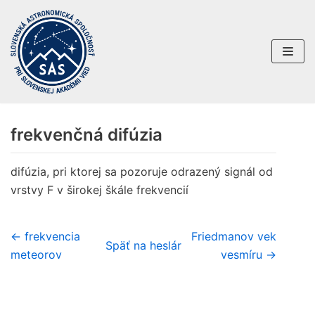
Preskočiť
na
obsah
frekvenčná difúzia
difúzia, pri ktorej sa pozoruje odrazený signál od
vrstvy F v širokej škále frekvencií
← frekvencia
Friedmanov vek
Späť na heslár
meteorov
vesmíru →