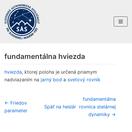
Preskočiť
na
obsah
fundamentálna hviezda
hviezda
, ktorej poloha je určená priamym
nadviazaním na
jarný bod
a
svetový rovník
fundamentálna
← Friedov
Späť na heslár
rovnica stelárnej
parameter
dynamiky →