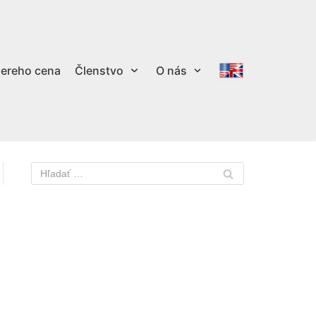
ereho cena
Členstvo
O nás