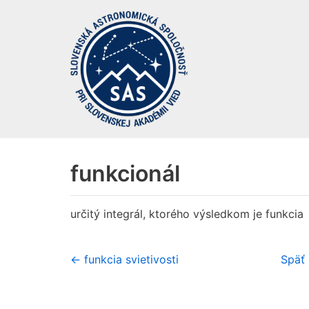
Preskočiť
na
obsah
funkcionál
určitý integrál, ktorého výsledkom je funkcia
← funkcia svietivosti
Späť 