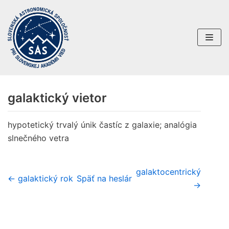
Preskočiť
na
obsah
galaktický vietor
hypotetický trvalý únik častíc z galaxie; analógia
slnečného vetra
galaktocentrický
← galaktický rok
Späť na heslár
→