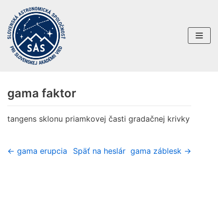
Preskočiť
na
obsah
gama faktor
tangens sklonu priamkovej časti gradačnej krivky
← gama erupcia
Späť na heslár
gama záblesk →