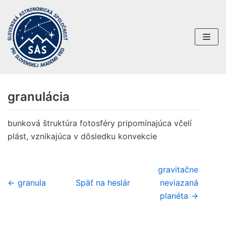
Preskočiť
na
obsah
granulácia
bunková štruktúra fotosféry pripomínajúca včelí
plást, vznikajúca v dôsledku konvekcie
gravitačne
← granula
Späť na heslár
neviazaná
planéta →