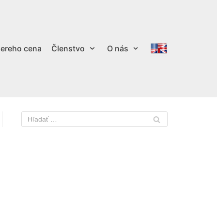
ereho cena
Členstvo
O nás