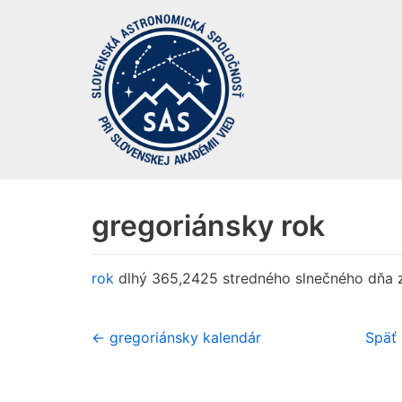
Preskočiť
na
obsah
gregoriánsky rok
rok
dlhý 365,2425 stredného slnečného dňa z
← gregoriánsky kalendár
Späť 