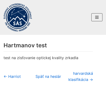
Preskočiť
na
obsah
Hartmanov test
test na zisťovanie optickej kvality zrkadla
harvardská
← Harriot
Späť na heslár
klasifikácia →