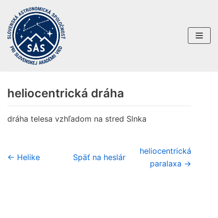
Preskočiť
na
obsah
heliocentrická dráha
dráha telesa vzhľadom na stred Slnka
heliocentrická
← Helike
Späť na heslár
paralaxa →